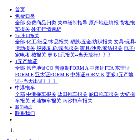
首页
免费归类
全部
免费商品归类
关单缮制指导
原产地证填报
货柜拖
车报关
外汇行情透析
1元出口报关
全部
化工/纸品/木品报关
塑胶/五金/纺织报关
文具/玩具/
运动报关
服装/鞋靴/箱包报关
家具/沙发/家纺报关
电子/
家电/机械报关
更多1元报关--当天放行》》》
1元产地证
全部
原产地证CO
普惠制FORM A
中澳证FTA
东盟证
FORM E
亚太证FORM B
中韩证FORM K
更多1元产地
证--当天出证》》》
中港拖车
全部
中港拖车报关
盐田拖车报关
蛇口拖车报关
大铲拖
车报关
黄埔拖车报关
南沙拖车报关
新闻动态
联系我们