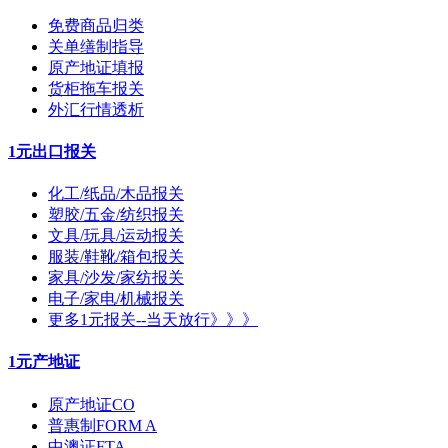
免费商品归类
关单缮制指导
原产地证填报
货柜拖车报关
外汇行情透析
1元出口报关
化工/纸品/木品报关
塑胶/五金/纺织报关
文具/玩具/运动报关
服装/鞋靴/箱包报关
家具/沙发/家纺报关
电子/家电/机械报关
更多1元报关--当天放行》》》
1元产地证
原产地证CO
普惠制FORM A
中澳证FTA