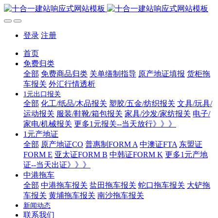
登录
注册
首页
免费归类
全部
免费商品归类
关单缮制指导
原产地证填报
货柜拖
车报关
外汇行情透析
1元出口报关
全部
化工/纸品/木品报关
塑胶/五金/纺织报关
文具/玩具/
运动报关
服装/鞋靴/箱包报关
家具/沙发/家纺报关
电子/
家电/机械报关
更多1元报关--当天放行》》》
1元产地证
全部
原产地证CO
普惠制FORM A
中澳证FTA
东盟证
FORM E
亚太证FORM B
中韩证FORM K
更多1元产地
证--当天出证》》》
中港拖车
全部
中港拖车报关
盐田拖车报关
蛇口拖车报关
大铲拖
车报关
黄埔拖车报关
南沙拖车报关
新闻动态
联系我们