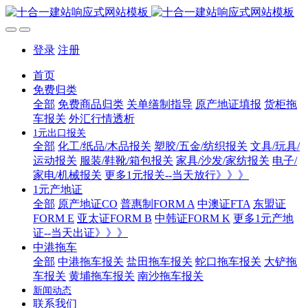
登录
注册
首页
免费归类
全部
免费商品归类
关单缮制指导
原产地证填报
货柜拖
车报关
外汇行情透析
1元出口报关
全部
化工/纸品/木品报关
塑胶/五金/纺织报关
文具/玩具/
运动报关
服装/鞋靴/箱包报关
家具/沙发/家纺报关
电子/
家电/机械报关
更多1元报关--当天放行》》》
1元产地证
全部
原产地证CO
普惠制FORM A
中澳证FTA
东盟证
FORM E
亚太证FORM B
中韩证FORM K
更多1元产地
证--当天出证》》》
中港拖车
全部
中港拖车报关
盐田拖车报关
蛇口拖车报关
大铲拖
车报关
黄埔拖车报关
南沙拖车报关
新闻动态
联系我们