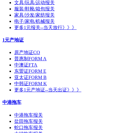
文具/玩具/运动报关
服装/鞋靴/箱包报关
家具/沙发/家纺报关
电子/家电/机械报关
更多1元报关--当天放行》》》
1元产地证
原产地证CO
普惠制FORM A
中澳证FTA
东盟证FORM E
亚太证FORM B
中韩证FORM K
更多1元产地证--当天出证》》》
中港拖车
中港拖车报关
盐田拖车报关
蛇口拖车报关