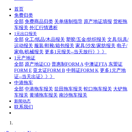
首页
免费归类
全部
免费商品归类
关单缮制指导
原产地证填报
货柜拖
车报关
外汇行情透析
1元出口报关
全部
化工/纸品/木品报关
塑胶/五金/纺织报关
文具/玩具/
运动报关
服装/鞋靴/箱包报关
家具/沙发/家纺报关
电子/
家电/机械报关
更多1元报关--当天放行》》》
1元产地证
全部
原产地证CO
普惠制FORM A
中澳证FTA
东盟证
FORM E
亚太证FORM B
中韩证FORM K
更多1元产地
证--当天出证》》》
中港拖车
全部
中港拖车报关
盐田拖车报关
蛇口拖车报关
大铲拖
车报关
黄埔拖车报关
南沙拖车报关
新闻动态
联系我们