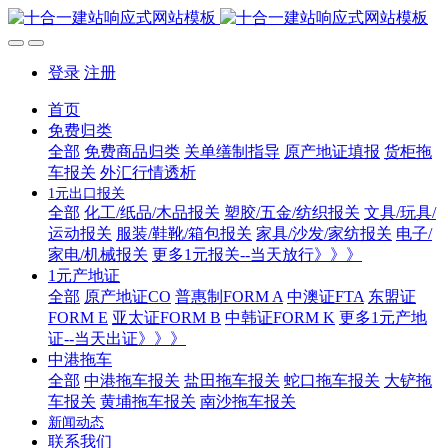
登录
注册
首页
免费归类
全部
免费商品归类
关单缮制指导
原产地证填报
货柜拖
车报关
外汇行情透析
1元出口报关
全部
化工/纸品/木品报关
塑胶/五金/纺织报关
文具/玩具/
运动报关
服装/鞋靴/箱包报关
家具/沙发/家纺报关
电子/
家电/机械报关
更多1元报关--当天放行》》》
1元产地证
全部
原产地证CO
普惠制FORM A
中澳证FTA
东盟证
FORM E
亚太证FORM B
中韩证FORM K
更多1元产地
证--当天出证》》》
中港拖车
全部
中港拖车报关
盐田拖车报关
蛇口拖车报关
大铲拖
车报关
黄埔拖车报关
南沙拖车报关
新闻动态
联系我们