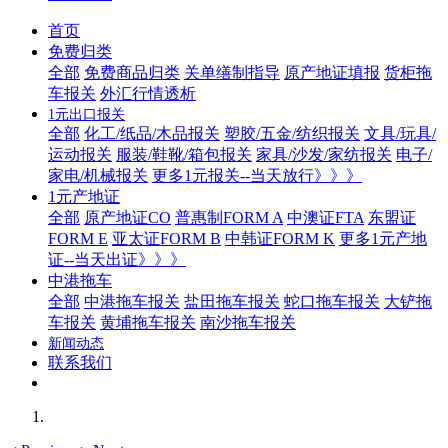
首页
免费归类
全部
免费商品归类
关单缮制指导
原产地证填报
货柜拖
车报关
外汇行情透析
1元出口报关
全部
化工/纸品/木品报关
塑胶/五金/纺织报关
文具/玩具/
运动报关
服装/鞋靴/箱包报关
家具/沙发/家纺报关
电子/
家电/机械报关
更多1元报关--当天放行》》》
1元产地证
全部
原产地证CO
普惠制FORM A
中澳证FTA
东盟证
FORM E
亚太证FORM B
中韩证FORM K
更多1元产地
证--当天出证》》》
中港拖车
全部
中港拖车报关
盐田拖车报关
蛇口拖车报关
大铲拖
车报关
黄埔拖车报关
南沙拖车报关
新闻动态
联系我们