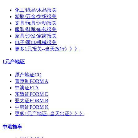
化工/纸品/木品报关
塑胶/五金/纺织报关
文具/玩具/运动报关
服装/鞋靴/箱包报关
家具/沙发/家纺报关
电子/家电/机械报关
更多1元报关--当天放行》》》
1元产地证
原产地证CO
普惠制FORM A
中澳证FTA
东盟证FORM E
亚太证FORM B
中韩证FORM K
更多1元产地证--当天出证》》》
中港拖车