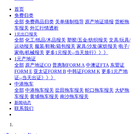
首页
免费归类
全部
免费商品归类
关单缮制指导
原产地证填报
货柜拖
车报关
外汇行情透析
1元出口报关
全部
化工/纸品/木品报关
塑胶/五金/纺织报关
文具/玩具/
运动报关
服装/鞋靴/箱包报关
家具/沙发/家纺报关
电子/
家电/机械报关
更多1元报关--当天放行》》》
1元产地证
全部
原产地证CO
普惠制FORM A
中澳证FTA
东盟证
FORM E
亚太证FORM B
中韩证FORM K
更多1元产地
证--当天出证》》》
中港拖车
全部
中港拖车报关
盐田拖车报关
蛇口拖车报关
大铲拖
车报关
黄埔拖车报关
南沙拖车报关
新闻动态
联系我们