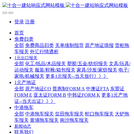
登录
注册
首页
免费归类
全部
免费商品归类
关单缮制指导
原产地证填报
货柜拖
车报关
外汇行情透析
1元出口报关
全部
化工/纸品/木品报关
塑胶/五金/纺织报关
文具/玩具/
运动报关
服装/鞋靴/箱包报关
家具/沙发/家纺报关
电子/
家电/机械报关
更多1元报关--当天放行》》》
1元产地证
全部
原产地证CO
普惠制FORM A
中澳证FTA
东盟证
FORM E
亚太证FORM B
中韩证FORM K
更多1元产地
证--当天出证》》》
中港拖车
全部
中港拖车报关
盐田拖车报关
蛇口拖车报关
大铲拖
车报关
黄埔拖车报关
南沙拖车报关
新闻动态
联系我们